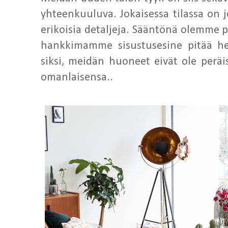
yhteenkuuluva. Jokaisessa tilassa on j
erikoisia detaljeja. Sääntönä olemme p
hankkimamme sisustusesine pitää her
siksi, meidän huoneet eivät ole peräi
omanlaisensa..