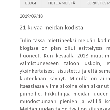
BLOGI
TIETOA MEISTÄ
KURKISTUS 
2019/09/18
21 kuvaa meidän kodista
Tulin tässä miettineeksi meidän kodin 
blogissa on pian ollut esittelyssa
huoneet. Kun keväällä 2018 muutim
valmistuneeseen taloon uskoin, e
yksinkertaisesti sisustettu ja että sama 
kuitenkaan käynyt. Minulla on aina o
itseasiassa viime aikoina olen alkanu
pinnoille. Pikkuhiljaa meidän uuden 
muodostumaan pienien ja välillä is
Meidän uuden talon tyyli on siis seka