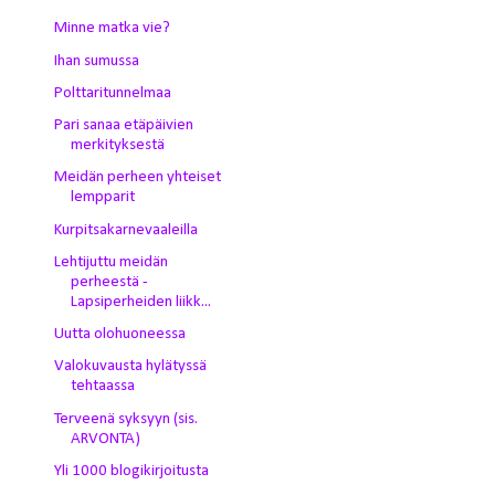
Minne matka vie?
Ihan sumussa
Polttaritunnelmaa
Pari sanaa etäpäivien
merkityksestä
Meidän perheen yhteiset
lempparit
Kurpitsakarnevaaleilla
Lehtijuttu meidän
perheestä -
Lapsiperheiden liikk...
Uutta olohuoneessa
Valokuvausta hylätyssä
tehtaassa
Terveenä syksyyn (sis.
ARVONTA)
Yli 1000 blogikirjoitusta