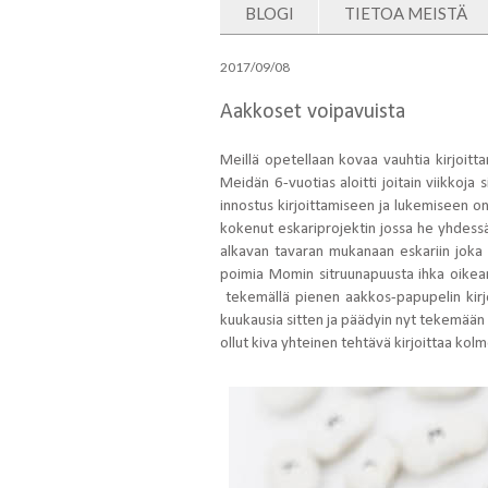
BLOGI
TIETOA MEISTÄ
2017/09/08
Aakkoset voipavuista
Meillä opetellaan kovaa vauhtia kirjoitta
Meidän 6-vuotias aloitti joitain viikkoja
innostus kirjoittamiseen ja lukemiseen on
kokenut eskariprojektin jossa he yhdessä 
alkavan tavaran mukanaan eskariin joka vi
poimia Momin sitruunapuusta ihka oikean 
tekemällä pienen aakkos-papupelin kirjoi
kuukausia sitten ja päädyin nyt tekemään o
ollut kiva yhteinen tehtävä kirjoittaa kol