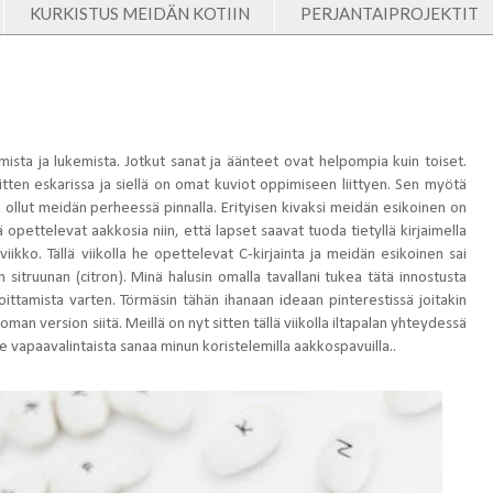
KURKISTUS MEIDÄN KOTIIN
PERJANTAIPROJEKTIT
mista ja lukemista. Jotkut sanat ja äänteet ovat helpompia kuin toiset.
 sitten eskarissa ja siellä on omat kuviot oppimiseen liittyen. Sen myötä
 ollut meidän perheessä pinnalla. Erityisen kivaksi meidän esikoinen on
opettelevat aakkosia niin, että lapset saavat tuoda tietyllä kirjaimella
ikko. Tällä viikolla he opettelevat C-kirjainta ja meidän esikoinen sai
sitruunan (citron). Minä halusin omalla tavallani tukea tätä innostusta
ttamista varten. Törmäsin tähän ihanaan ideaan pinterestissä joitakin
man version siitä. Meillä on nyt sitten tällä viikolla iltapalan yhteydessä
me vapaavalintaista sanaa minun koristelemilla aakkospavuilla..