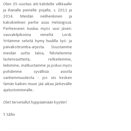
Olen 35-vuotias äiti kahdelle vilkkaalle
ja ihanalle pienelle pojalle, s. 2011 ja
2014. Meidän nelihenkinen ja
kaksikielinen perhe asuu Helsingissä.
Perheeseen kuuluu myös uusi jäsen:
vauvakilpikonna nimeltä Lordi.
Yritämme selvitä hymy huulilla työ- ja
päiväkotirumba-arjesta.
Sisustamme
meidän uutta taloa, fiilistelemme
lastenvaatteita, retkeilemme,
leikimme, matkustamme ja joskus myös
pohdimme syvällisiä asioita
vanhemmuudesta - jos siis kesken
tämän kaiken muun jää aikaa järkevälle
ajatustoiminnalle..
Olet tervetullut hyppäämään kyytiin!
T. Såfin