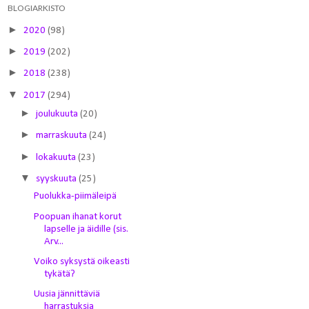
BLOGIARKISTO
►
2020
(98)
►
2019
(202)
►
2018
(238)
▼
2017
(294)
►
joulukuuta
(20)
►
marraskuuta
(24)
►
lokakuuta
(23)
▼
syyskuuta
(25)
Puolukka-piimäleipä
Poopuan ihanat korut
lapselle ja äidille (sis.
Arv...
Voiko syksystä oikeasti
tykätä?
Uusia jännittäviä
harrastuksia