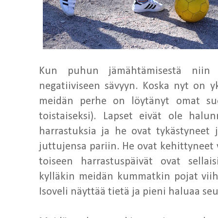
Kun puhun jämähtämisestä niin 
negatiiviseen sävyyn. Koska nyt on yk
meidän perhe on löytänyt omat suo
toistaiseksi). Lapset eivät ole halu
harrastuksia ja he ovat tykästyneet
juttujensa pariin. He ovat kehittyneet v
toiseen harrastuspäivät ovat sellais
kylläkin meidän kummatkin pojat viih
Isoveli näyttää tietä ja pieni haluaa se