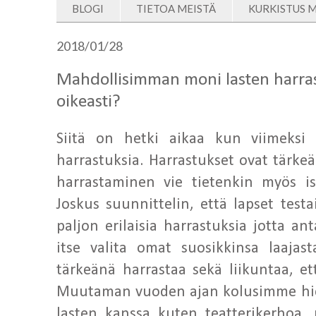
BLOGI
TIETOA MEISTÄ
KURKISTUS 
2018/01/28
Mahdollisimman moni lasten harrast
oikeasti?
Siitä on hetki aikaa kun viimeks
harrastuksia. Harrastukset ovat tärk
harrastaminen vie tietenkin myös i
Joskus suunnittelin, että lapset tes
paljon erilaisia harrastuksia jotta a
itse valita omat suosikkinsa laajas
tärkeänä harrastaa sekä liikuntaa, et
Muutaman vuoden ajan kolusimme hieno
lasten kanssa kuten teatterikerhoa, p