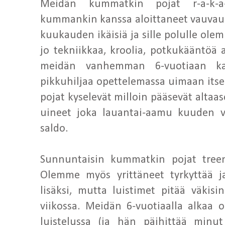
Meidän kummatkin pojat r-a-k-a-
kummankin kanssa aloittaneet vauvau
kuukauden ikäisiä ja sille polulle ol
jo tekniikkaa, kroolia, potkukääntöä
meidän vanhemman 6-vuotiaan k
pikkuhiljaa opettelemassa uimaan itse.
pojat kyselevät milloin pääsevät altaa
uineet joka lauantai-aamu kuuden 
saldo.
Sunnuntaisin kummatkin pojat treena
Olemme myös yrittäneet tyrkyttää j
lisäksi, mutta luistimet pitää väkis
viikossa. Meidän 6-vuotiaalla alkaa 
luistelussa (ja hän päihittää minu