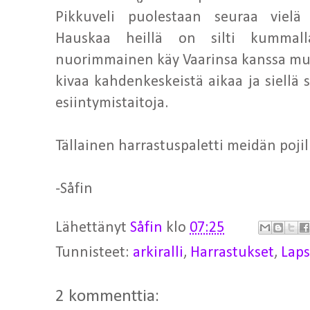
Pikkuveli puolestaan seuraa viel
Hauskaa heillä on silti kummall
nuorimmainen käy Vaarinsa kanssa musk
kivaa kahdenkeskeistä aikaa ja siellä 
esiintymistaitoja.
Tällainen harrastuspaletti meidän pojil
-Såfin
Lähettänyt
Såfin
klo
07:25
Tunnisteet:
arkiralli
,
Harrastukset
,
Laps
2 kommenttia: