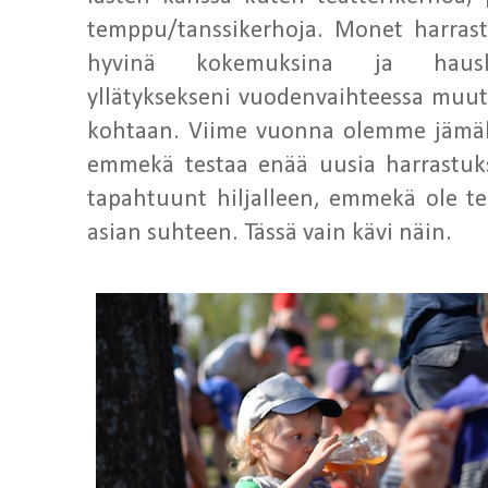
temppu/tanssikerhoja. Monet harras
hyvinä kokemuksina ja hausko
yllätyksekseni vuodenvaihteessa muu
kohtaan. Viime vuonna olemme jämäh
emmekä testaa enää uusia harrastuks
tapahtuunt hiljalleen, emmekä ole te
asian suhteen. Tässä vain kävi näin.